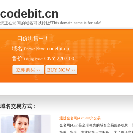
codebit.cn
您正在访问的域名可以转让!This domain name is for sale!
一口价出售中！
域名
codebit.cn
Domain Name:
售价
CNY 2207.00
Listing Price:
立即购买
BUY NOW
>>
>>
域名交易方式：
通过金名网(4.cn) 中介交易
金名网(4.cn)是全球领先的域名交易服务机
简单、安全、专业的第三方服务！ 为了保证交