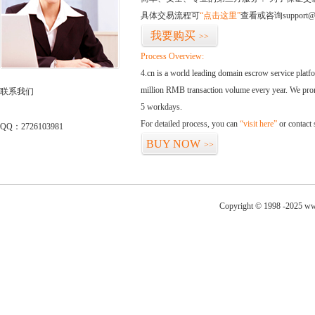
具体交易流程可
“点击这里”
查看或咨询support@
我要购买
>>
Process Overview:
4.cn is a world leading domain escrow service plat
million RMB transaction volume every year. We promi
联系我们
5 workdays.
For detailed process, you can
“visit here”
or contact
QQ：2726103981
BUY NOW
>>
Copyright © 1998 -2025 www